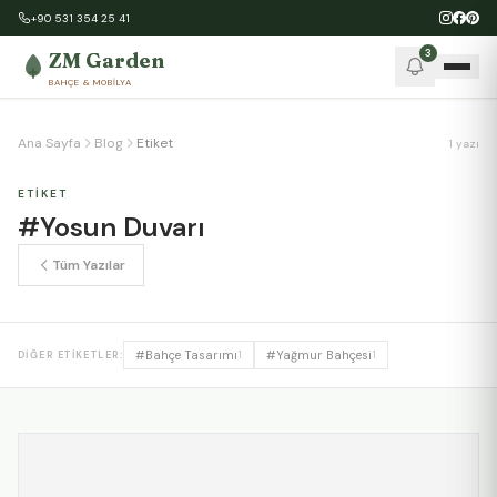
+90 531 354 25 41
3
ZM Garden
BAHÇE & MOBILYA
NASIL YAPILIR?
Ana Sayfa
Blog
Etiket
1 yazı
ETIKET
#Yosun Duvarı
Tüm Yazılar
#Bahçe Tasarımı
#Yağmur Bahçesi
DIĞER ETIKETLER:
1
1