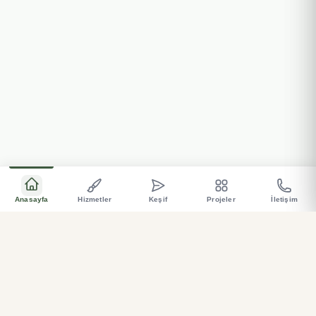
Anasayfa
Hizmetler
Keşif
Projeler
İletişim
Bahçeniz için özel üretim, sağlam, ve estetik çözümler
.