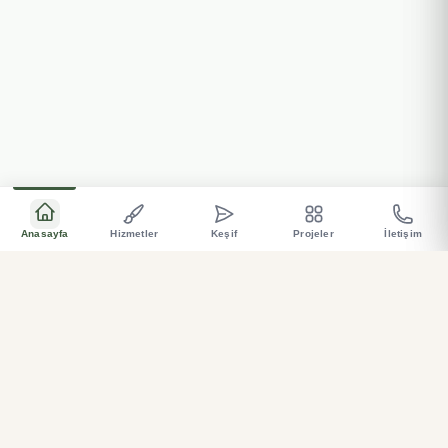
Anasayfa
Hizmetler
Keşif
Projeler
İletişim
Bahçeniz için özel üretim, sağlam, ve estetik çözümler
.
Hemen Ara
Teklif Al