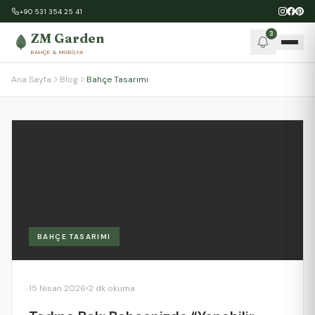
+90 531 354 25 41
3
ZM Garden
BAHÇE & MOBILYA
Ana Sayfa
Blog
Bahçe Tasarımı
BAHÇE TASARIMI
15 Nisan 2026
2 dk okuma