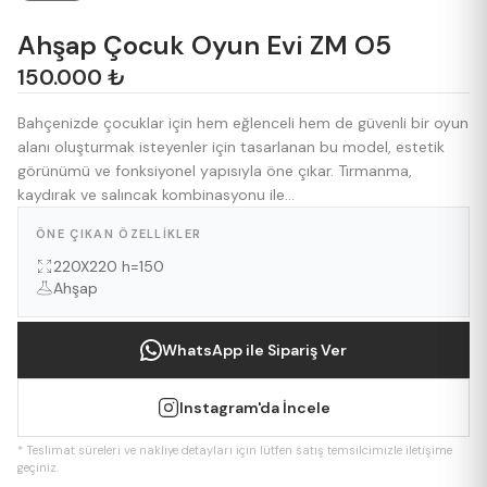
Ahşap Çocuk Oyun Evi ZM O5
150.000 ₺
Bahçenizde çocuklar için hem eğlenceli hem de güvenli bir oyun
alanı oluşturmak isteyenler için tasarlanan bu model, estetik
görünümü ve fonksiyonel yapısıyla öne çıkar. Tırmanma,
kaydırak ve salıncak kombinasyonu ile...
ÖNE ÇIKAN ÖZELLIKLER
220X220 h=150
Ahşap
WhatsApp ile Sipariş Ver
Instagram'da İncele
* Teslimat süreleri ve nakliye detayları için lütfen satış temsilcimizle iletişime
geçiniz.