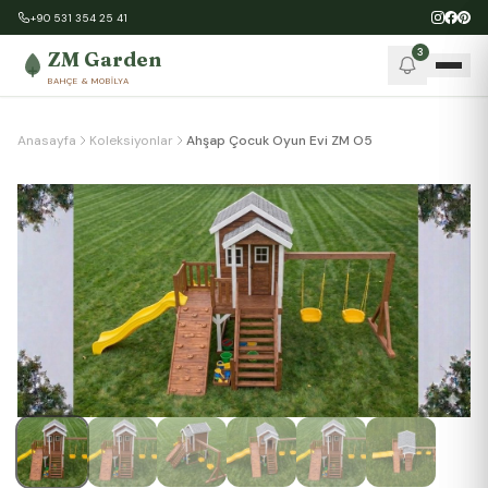
+90 531 354 25 41
3
ZM Garden
BAHÇE & MOBILYA
Anasayfa
Koleksiyonlar
Ahşap Çocuk Oyun Evi ZM O5