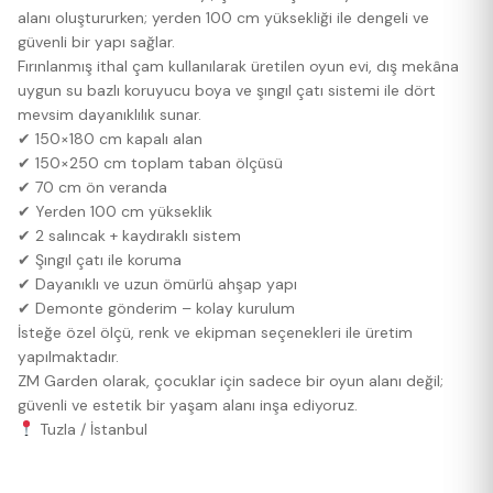
alanı oluştururken; yerden 100 cm yüksekliği ile dengeli ve
güvenli bir yapı sağlar.
Fırınlanmış ithal çam kullanılarak üretilen oyun evi, dış mekâna
uygun su bazlı koruyucu boya ve şıngıl çatı sistemi ile dört
mevsim dayanıklılık sunar.
✔ 150×180 cm kapalı alan
✔ 150×250 cm toplam taban ölçüsü
✔ 70 cm ön veranda
✔ Yerden 100 cm yükseklik
✔ 2 salıncak + kaydıraklı sistem
✔ Şıngıl çatı ile koruma
✔ Dayanıklı ve uzun ömürlü ahşap yapı
✔ Demonte gönderim – kolay kurulum
İsteğe özel ölçü, renk ve ekipman seçenekleri ile üretim
yapılmaktadır.
ZM Garden olarak, çocuklar için sadece bir oyun alanı değil;
güvenli ve estetik bir yaşam alanı inşa ediyoruz.
Tuzla / İstanbul