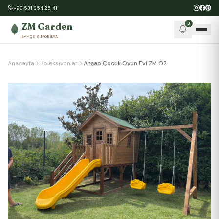
+90 531 354 25 41
3
ZM Garden
BAHÇE & MOBILYA
Anasayfa
Koleksiyonlar
Ahşap Çocuk Oyun Evi ZM O2