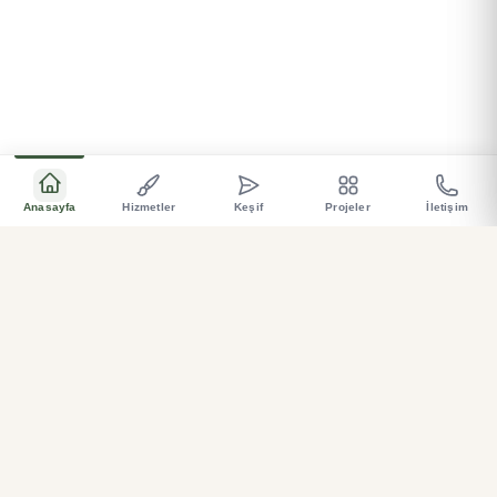
Anasayfa
Hizmetler
Keşif
Projeler
İletişim
Bahçeniz için özel üretim, sağlam, ve estetik çözümler
.
Hemen Ara
Teklif Al