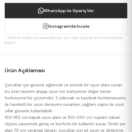
WhatsApp ile Sipariş Ver
Instagram'da İncele
* Teslimat süreleri ve nakliye detayları için lütfen satış temsilcimizle iletişime
geçiniz.
Ürün Açıklaması
Çocuklar için güvenli, eğlenceli ve estetik bir oyun alanı sunan
bu özel tasarım ahşap oyun evi, bahçenize değer katan
fonksiyonel bir çözümdür. 2 salıncak ve kaydırak kombinasyonu
ile hareketli bir oyun deneyimi sunarken, sağlam yapısı ile uzun
yıllar güvenle kullanılabilir.
150×180 cm kapalı oyun alanı ve 150×250 cm toplam taban
ölçüsü sayesinde geniş ve konforlu bir kullanım sunar. Önde yer
alan 70 cm veranda detayı, çocuklar için ek oyun ve dinlenme