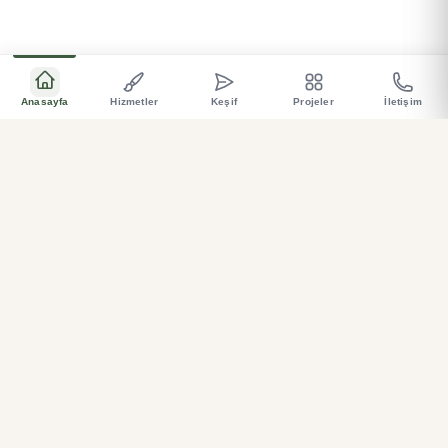
Anasayfa
Hizmetler
Keşif
Projeler
İletişim
Bahçeniz için özel üretim, sağlam, ve estetik çözümler
.
Hemen Ara
Teklif Al
ZM Garden
BAHÇE & MOBILYA