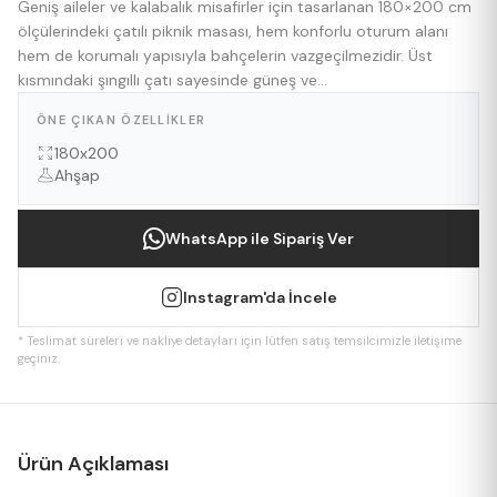
Geniş aileler ve kalabalık misafirler için tasarlanan 180×200 cm
ölçülerindeki çatılı piknik masası, hem konforlu oturum alanı
hem de korumalı yapısıyla bahçelerin vazgeçilmezidir. Üst
kısmındaki şıngıllı çatı sayesinde güneş ve...
ÖNE ÇIKAN ÖZELLIKLER
180x200
Ahşap
WhatsApp ile Sipariş Ver
Instagram'da İncele
* Teslimat süreleri ve nakliye detayları için lütfen satış temsilcimizle iletişime
geçiniz.
Ürün Açıklaması