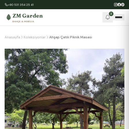
+90 531 354 25 41
3
ZM Garden
BAHÇE & MOBILYA
Anasayfa
Koleksiyonlar
Ahşap Çatılı Piknik Masası