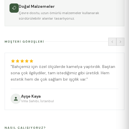
Doğal Malzemeler
Çevre dostu, uzun ömürlü malzemeler kullanarak
sürdürülebilir alanlar tasarlıyoruz.
MÜŞTERI GÖRÜŞLERI
"Bahçemiz için özel ölçülerde kamelya yaptırdık. Baştan
sona çok ilgiliydiler, tam istediğimiz gibi üretildi. Hem
estetik hem de çok sağlam bir işçilik var."
Ayşe Kaya
Villa Sahibi, İstanbul
NASIL ÇALIŞIYORUZ?