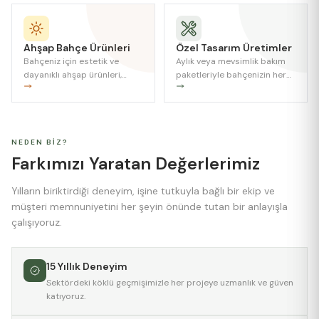
Ahşap Bahçe Ürünleri
Özel Tasarım Üretimler
Bahçeniz için estetik ve
Aylık veya mevsimlik bakım
dayanıklı ahşap ürünleri,
paketleriyle bahçenizin her
isteğe özel ölçü ve
zaman en iyi görünümde
tasarımlarla üretiyoruz.
olması.
NEDEN BIZ?
Farkımızı Yaratan
Değerlerimiz
Yılların biriktirdiği deneyim, işine tutkuyla bağlı bir ekip ve
müşteri memnuniyetini her şeyin önünde tutan bir anlayışla
çalışıyoruz.
15 Yıllık Deneyim
Sektördeki köklü geçmişimizle her projeye uzmanlık ve güven
katıyoruz.