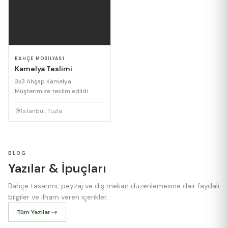
BAHÇE MOBILYASI
Kamelya Teslimi
3x3 Ahşap Kamelya
Müşterimize teslim edildi
İstanbul, Tuzla
BLOG
Yazılar & İpuçları
Bahçe tasarımı, peyzaj ve dış mekan düzenlemesine dair faydalı
bilgiler ve ilham veren içerikler.
Tüm Yazılar