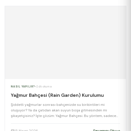
NASIL YAPILIR?
2 dk okuma
Yağmur Bahçesi (Rain Garden) Kurulumu
Şiddetli yağmurlar sonrası bahçenizde su birikintileri mi
oluşuyor? Ya da çatıdan akan suyun boşa gitmesinden mi
şikayetçisiniz? İşte çözüm: Yağmur Bahçesi. Bu yöntem, sadece
estetik bir çiçek yatağı değil, aynı zamanda yağmur suyunu
emen, filtreleyen ve yer altı sularını besleyen fonksiyonel bir
15 Nisan 2026
Devamını Oku