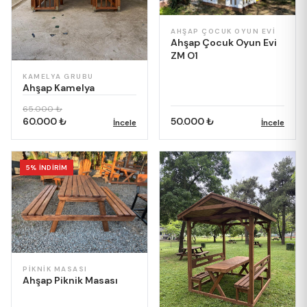
AHŞAP ÇOCUK OYUN EVI
Ahşap Çocuk Oyun Evi
ZM O1
KAMELYA GRUBU
Ahşap Kamelya
65.000 ₺
60.000 ₺
50.000 ₺
İncele
İncele
5% İNDİRİM
PIKNIK MASASI
Ahşap Piknik Masası