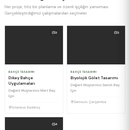
Her proje, titiz bir planlama ve özenli işçiliğin yansıması.
Gerçekleştirdiğimiz çalışmalardan seçmeler.
3
3
BAHÇE TASARIMI
BAHÇE TASARIMI
Dikey Bahçe
Biyolojik Gölet Tasarımı
Uygulamaları
Değerli Müşterimiz Semih Bey
Değerli Müşterimiz Mert Bey
İçin
İçin
Samsun, Çarşamba
İstanbul, Kadıköy
4