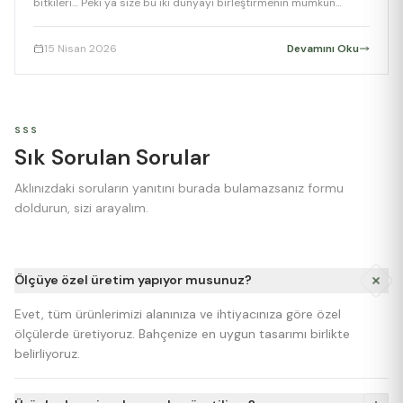
bitkileri… Peki ya size bu iki dünyayı birleştirmenin mümkün
olduğunu söylesem? Hem komşularınızı kıskandıracak kadar
estetik, hem de mutfağınıza taze içerik sağlayacak kadar verimli
15 Nisan 2026
Devamını Oku
bir bahçe hayal edin. İşte karşınızda; Yenebilir Peyzaj (Edible
Landscaping). Nedir Bu Yenebilir […]
SSS
Sık Sorulan Sorular
Aklınızdaki soruların yanıtını burada bulamazsanız formu
doldurun, sizi arayalım.
Ölçüye özel üretim yapıyor musunuz?
Evet, tüm ürünlerimizi alanınıza ve ihtiyacınıza göre özel
ölçülerde üretiyoruz. Bahçenize en uygun tasarımı birlikte
belirliyoruz.