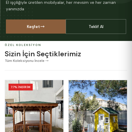
El işçiliğiyle üretilen mobilyalar, her mevsim ve her zaman
yanınızda
Keşfet
Teklif Al
ÖZEL KOLEKSIYON
Sizin İçin Seçtiklerimiz
Tüm Koleksiyonu İncele
7.7% İNDİRİM