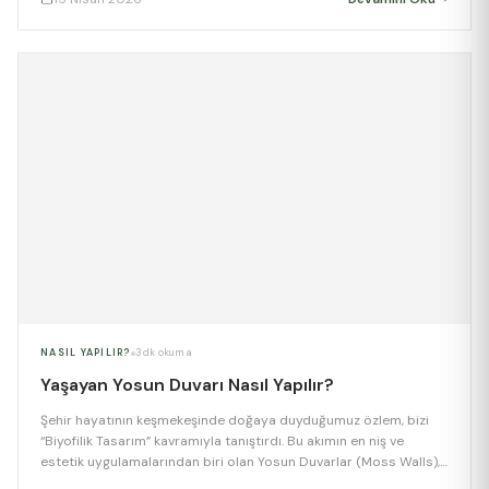
ekosistemdir. Peki, kendi bahçenizde bu doğal drenaj sistemini
nasıl kurarsınız? İşte rehberiniz: 1. […]
NASIL YAPILIR?
3 dk okuma
Yaşayan Yosun Duvarı Nasıl Yapılır?
Şehir hayatının keşmekeşinde doğaya duyduğumuz özlem, bizi
“Biyofilik Tasarım” kavramıyla tanıştırdı. Bu akımın en niş ve
estetik uygulamalarından biri olan Yosun Duvarlar (Moss Walls),
bakım gerektirmemesi ve büyüleyici dokusuyla iç mekanların