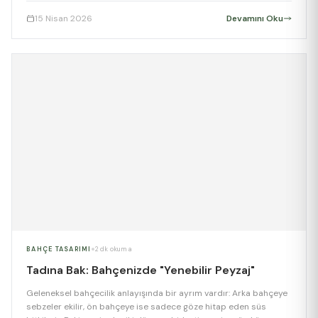
yükselen yıldızı. Üstelik, profesyonel bir ekip çağırmadan kendi
15 Nisan 2026
Devamını Oku
ellerinizle yapmanız da mümkün. Peki, evinizin havasını
değiştirecek bu dikey bahçeyi nasıl kurarsınız? İşte adım adım […]
BAHÇE TASARIMI
2 dk okuma
Tadına Bak: Bahçenizde "Yenebilir Peyzaj"
Geleneksel bahçecilik anlayışında bir ayrım vardır: Arka bahçeye
sebzeler ekilir, ön bahçeye ise sadece göze hitap eden süs