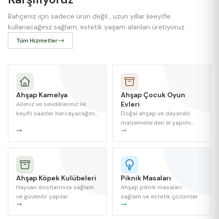
Bahçeniz için sadece ürün değil , uzun yıllar keeyifle
kullanacağınız sağlam, estetik yaşam alanları üretiyoruz .
Tüm Hizmetler
Ahşap Kamelya
Ahşap Çocuk Oyun
Evleri
Aileniz ve sevdikleriniz ile
keyifli saatler harcayacağınız
Doğal ahşap ve dayanıklı
bir alan
malzemelerden el yapımı
üretilen çocuk oyun evleri ;
estetik ve fonksiyonel
çözümler.
Ahşap Köpek Kulübeleri
Piknik Masaları
Hayvan dostlarınıza sağlam
Ahşap piknik masaları
ve güvenilir yapılar
sağlam ve estetik çözümler