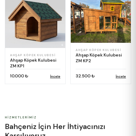
AHŞAP KÖPEK KULUBESI
Ahşap Köpek Kulubesi
AHŞAP KÖPEK KULUBESI
Ahşap Köpek Kulubesi
ZM KP2
ZM KP1
10.000 ₺
32.500 ₺
İncele
İncele
HIZMETLERIMIZ
Bahçeniz İçin Her
İhtiyacınızı
Karşılıyoruz