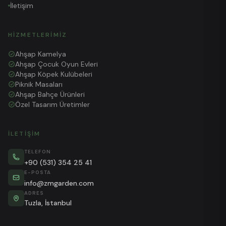
İletişim
HIZMETLERIMIZ
Ahşap Kamelya
Ahşap Çocuk Oyun Evleri
Ahşap Köpek Kulübeleri
Piknik Masaları
Ahşap Bahçe Ürünleri
Özel Tasarım Üretimler
İLETIŞIM
TELEFON
+90 (531) 354 25 41
E-POSTA
info@zmgarden.com
ADRES
Tuzla, İstanbul