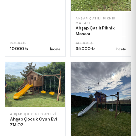
AHŞAP ÇATILI PIKNIK
MASASI
Ahşap Çatılı Piknik
Masası
12.500 ₺
40.000 ₺
10.000 ₺
35.000 ₺
İncele
İncele
AHŞAP ÇOCUK OYUN EVI
Ahşap Çocuk Oyun Evi
ZM O2