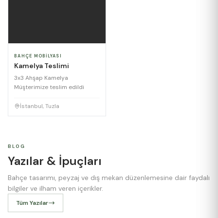
BAHÇE MOBILYASI
Kamelya Teslimi
3x3 Ahşap Kamelya
Müşterimize teslim edildi
İstanbul, Tuzla
BLOG
Yazılar & İpuçları
Bahçe tasarımı, peyzaj ve dış mekan düzenlemesine dair faydalı
bilgiler ve ilham veren içerikler.
Tüm Yazılar