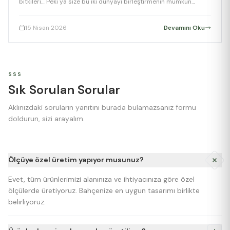
bitkileri… Peki ya size bu iki dünyayı birleştirmenin mümkün
olduğunu söylesem? Hem komşularınızı kıskandıracak kadar
estetik, hem de mutfağınıza taze içerik sağlayacak kadar verimli
15 Nisan 2026
Devamını Oku
bir bahçe hayal edin. İşte karşınızda; Yenebilir Peyzaj (Edible
Landscaping). Nedir Bu Yenebilir […]
SSS
Sık Sorulan Sorular
Aklınızdaki soruların yanıtını burada bulamazsanız formu
doldurun, sizi arayalım.
Ölçüye özel üretim yapıyor musunuz?
Evet, tüm ürünlerimizi alanınıza ve ihtiyacınıza göre özel
ölçülerde üretiyoruz. Bahçenize en uygun tasarımı birlikte
belirliyoruz.