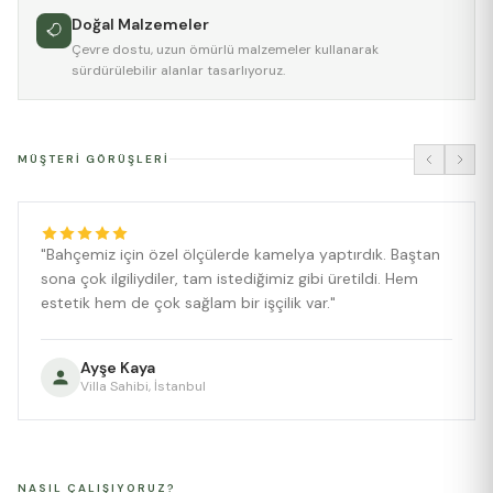
Doğal Malzemeler
Çevre dostu, uzun ömürlü malzemeler kullanarak
sürdürülebilir alanlar tasarlıyoruz.
MÜŞTERI GÖRÜŞLERI
"Bahçemiz için özel ölçülerde kamelya yaptırdık. Baştan
sona çok ilgiliydiler, tam istediğimiz gibi üretildi. Hem
estetik hem de çok sağlam bir işçilik var."
Ayşe Kaya
Villa Sahibi, İstanbul
NASIL ÇALIŞIYORUZ?