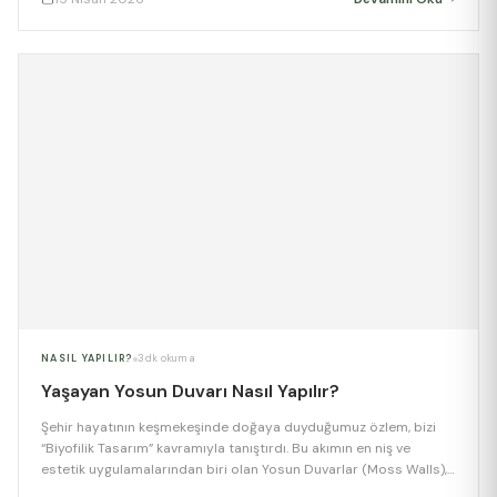
ekosistemdir. Peki, kendi bahçenizde bu doğal drenaj sistemini
nasıl kurarsınız? İşte rehberiniz: 1. […]
NASIL YAPILIR?
3 dk okuma
Yaşayan Yosun Duvarı Nasıl Yapılır?
Şehir hayatının keşmekeşinde doğaya duyduğumuz özlem, bizi
“Biyofilik Tasarım” kavramıyla tanıştırdı. Bu akımın en niş ve
estetik uygulamalarından biri olan Yosun Duvarlar (Moss Walls),
bakım gerektirmemesi ve büyüleyici dokusuyla iç mekanların