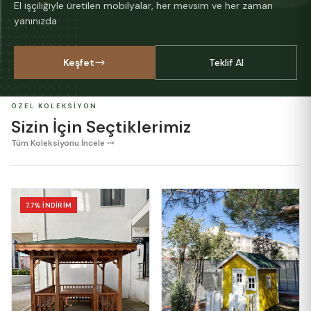
El işçiliğiyle üretilen mobilyalar, her mevsim ve her zaman
yanınızda
Keşfet
Teklif Al
ÖZEL KOLEKSIYON
Sizin İçin Seçtiklerimiz
Tüm Koleksiyonu İncele
7.7% İNDİRİM