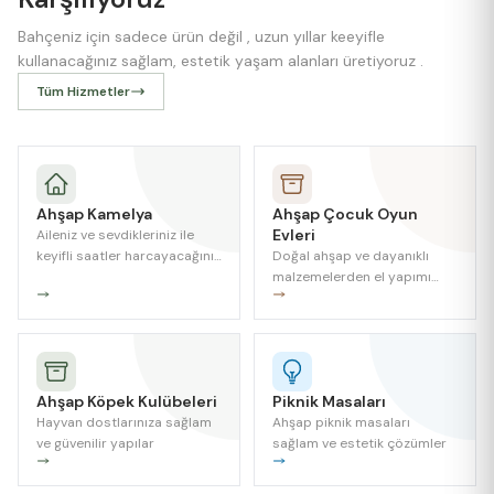
Bahçeniz için sadece ürün değil , uzun yıllar keeyifle
kullanacağınız sağlam, estetik yaşam alanları üretiyoruz .
Tüm Hizmetler
Ahşap Kamelya
Ahşap Çocuk Oyun
Evleri
Aileniz ve sevdikleriniz ile
keyifli saatler harcayacağınız
Doğal ahşap ve dayanıklı
bir alan
malzemelerden el yapımı
üretilen çocuk oyun evleri ;
estetik ve fonksiyonel
çözümler.
Ahşap Köpek Kulübeleri
Piknik Masaları
Hayvan dostlarınıza sağlam
Ahşap piknik masaları
ve güvenilir yapılar
sağlam ve estetik çözümler