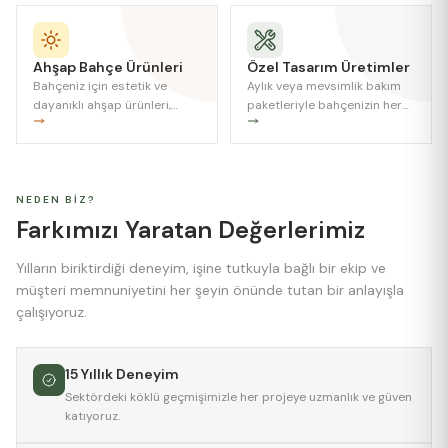
Ahşap Bahçe Ürünleri
Özel Tasarım Üretimler
Bahçeniz için estetik ve
Aylık veya mevsimlik bakım
dayanıklı ahşap ürünleri,
paketleriyle bahçenizin her
isteğe özel ölçü ve
zaman en iyi görünümde
tasarımlarla üretiyoruz.
olması.
NEDEN BIZ?
Farkımızı Yaratan
Değerlerimiz
Yılların biriktirdiği deneyim, işine tutkuyla bağlı bir ekip ve
müşteri memnuniyetini her şeyin önünde tutan bir anlayışla
çalışıyoruz.
15 Yıllık Deneyim
Sektördeki köklü geçmişimizle her projeye uzmanlık ve güven
katıyoruz.