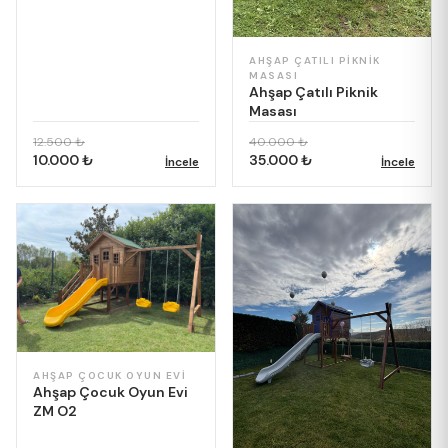
AHŞAP ÇATILI PIKNIK
MASASI
Ahşap Çatılı Piknik
Masası
12.500 ₺
40.000 ₺
10.000 ₺
35.000 ₺
İncele
İncele
AHŞAP ÇOCUK OYUN EVI
Ahşap Çocuk Oyun Evi
ZM O2