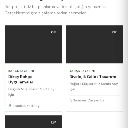
Her proje, titiz bir planlama ve özenli işçiliğin yansıması.
Gerçekleştirdiğimiz çalışmalardan seçmeler.
3
3
BAHÇE TASARIMI
BAHÇE TASARIMI
Dikey Bahçe
Biyolojik Gölet Tasarımı
Uygulamaları
Değerli Müşterimiz Semih Bey
Değerli Müşterimiz Mert Bey
İçin
İçin
Samsun, Çarşamba
İstanbul, Kadıköy
4