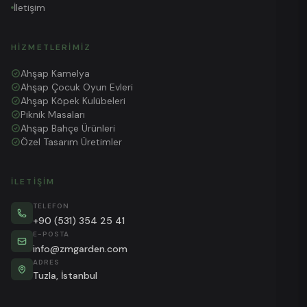
İletişim
HIZMETLERIMIZ
Ahşap Kamelya
Ahşap Çocuk Oyun Evleri
Ahşap Köpek Kulübeleri
Piknik Masaları
Ahşap Bahçe Ürünleri
Özel Tasarım Üretimler
İLETIŞIM
TELEFON
+90 (531) 354 25 41
E-POSTA
info@zmgarden.com
ADRES
Tuzla, İstanbul