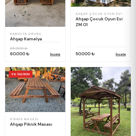
AHŞAP ÇOCUK OYUN EVI
Ahşap Çocuk Oyun Evi
ZM O1
KAMELYA GRUBU
Ahşap Kamelya
65.000 ₺
60.000 ₺
50.000 ₺
İncele
İncele
5% İNDİRİM
PIKNIK MASASI
Ahşap Piknik Masası