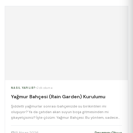
NASIL YAPILIR?
2 dk okuma
Yağmur Bahçesi (Rain Garden) Kurulumu
Şiddetli yağmurlar sonrası bahçenizde su birikintileri mi
oluşuyor? Ya da çatıdan akan suyun boşa gitmesinden mi
şikayetçisiniz? İşte çözüm: Yağmur Bahçesi. Bu yöntem, sadece
estetik bir çiçek yatağı değil, aynı zamanda yağmur suyunu
emen, filtreleyen ve yer altı sularını besleyen fonksiyonel bir
15 Nisan 2026
Devamını Oku