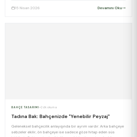
yükselen yıldızı. Üstelik, profesyonel bir ekip çağırmadan kendi
15 Nisan 2026
Devamını Oku
ellerinizle yapmanız da mümkün. Peki, evinizin havasını
değiştirecek bu dikey bahçeyi nasıl kurarsınız? İşte adım adım […]
BAHÇE TASARIMI
2 dk okuma
Tadına Bak: Bahçenizde "Yenebilir Peyzaj"
Geleneksel bahçecilik anlayışında bir ayrım vardır: Arka bahçeye
sebzeler ekilir, ön bahçeye ise sadece göze hitap eden süs