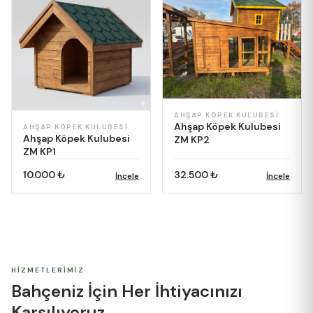
AHŞAP KÖPEK KULUBESI
Ahşap Köpek Kulubesi
AHŞAP KÖPEK KULUBESI
Ahşap Köpek Kulubesi
ZM KP2
ZM KP1
10.000 ₺
32.500 ₺
İncele
İncele
HIZMETLERIMIZ
Bahçeniz İçin Her
İhtiyacınızı
Karşılıyoruz